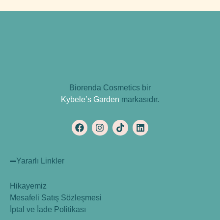
Biorenda Cosmetics bir
Kybele’s Garden
markasıdır.
Yararlı Linkler
Hikayemiz
Mesafeli Satış Sözleşmesi
İptal ve İade Politikası