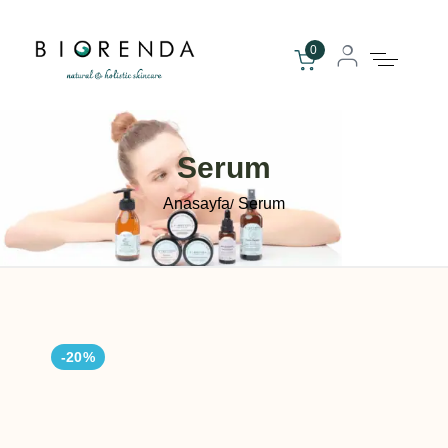
0
Serum
Anasayfa
Serum
-20%