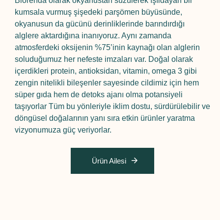
Biorenda olarak okyanustan süzülerek ışıldayan bir
kumsala vurmuş şişedeki parşömen büyüsünde,
okyanusun da gücünü derinliklerinde barındırdığı
alglere aktardığına inanıyoruz. Aynı zamanda
atmosferdeki oksijenin %75’inin kaynağı olan alglerin
soluduğumuz her nefeste imzaları var. Doğal olarak
içerdikleri protein, antioksidan, vitamin, omega 3 gibi
zengin nitelikli bileşenler sayesinde cildimiz için hem
süper gıda hem de detoks ajanı olma potansiyeli
taşıyorlar Tüm bu yönleriyle iklim dostu, sürdürülebilir ve
döngüsel doğalarının yanı sıra etkin ürünler yaratma
vizyonumuza güç veriyorlar.
Ürün Ailesi