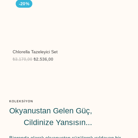
-20%
⁠Chlorella Tazeleyici Set
₺3.170,00
₺2.536,00
KOLEKSIYON
Okyanustan Gelen Güç,
Cildinize Yansısın...