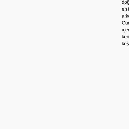
doğ
en 
ark
Gü
içe
ken
keş