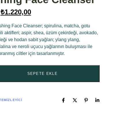
₺
1.220,00
hing Face Cleanser; spirulina, matcha, gotu
ili aktifleri; aspir, shea, üzüm çekirdeği, avokado,
eği ve hodan sabit yağları; ylang ylang,
lina ve neroli uçucu yağlarının buluşması ile
ranmış ciltler için tasarlanmıştır.
SEPETE EKLE
TEMIZLEYICI