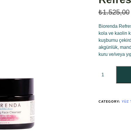
₺
1.525,00
Biorenda Refres
kola ve kaolin k
kuşburnu çekird
akgünlük, manda
kuru ve/veya yıp
CATEGORY:
YÜZ 