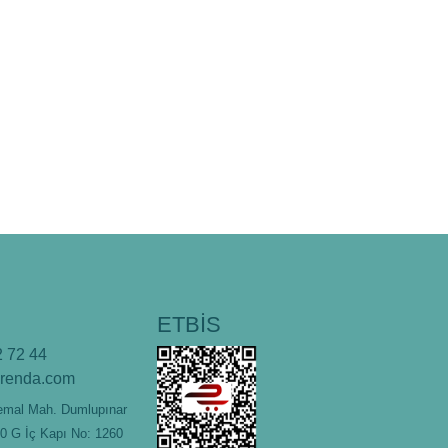
ETBİS
 72 44
orenda.com
emal Mah. Dumlupınar
80 G İç Kapı No: 1260