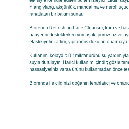
etkisiyle formüle edilen bu temizleyici, cildin k
Ylang ylang, akgünlük, mandalina ve neroli uçuc
rahatlatan bir bakım sunar.
Biorenda Refreshing Face Cleanser, kuru ve hassas
bariyerini desteklerken yumuşak, pürüzsüz ve ayd
elastikiyetini artırır, yıpranmış dokuları onarmaya 
Kullanımı kolaydır: Bir miktar ürünü su yardımıyl
suyla durulayın. Harici kullanım içindir; gözle te
hassasiyetiniz varsa ürünü kullanmadan önce test
Biorenda ile cildinizi doğanın ferahlatıcı ve onar