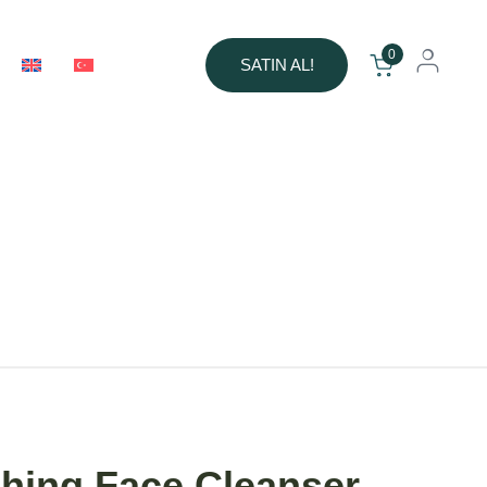
0
SATIN AL!
hing Face Cleanser