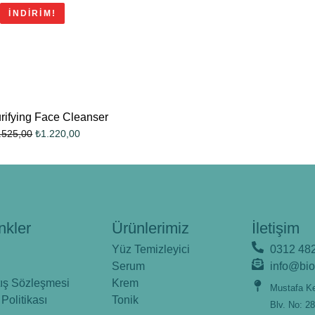
İNDIRIM!
rifying Face Cleanser
₺
1.220,00
.525,00
nkler
Ürünlerimiz
İletişim
Yüz Temizleyici
0312 482
Serum
info@bi
tış Sözleşmesi
Krem
Mustafa K
 Politikası
Tonik
Blv. No: 2