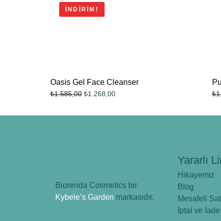
İNDIRIM!
Oasis Gel Face Cleanser
Pu
₺
1.268,00
₺
1.585,00
₺
1
Yararlı Li
Hikayemiz
Biorenda Cosmetics bir
Blog
Kybele’s Garden
markasıdır.
Mesafeli Sa
İptal ve İade