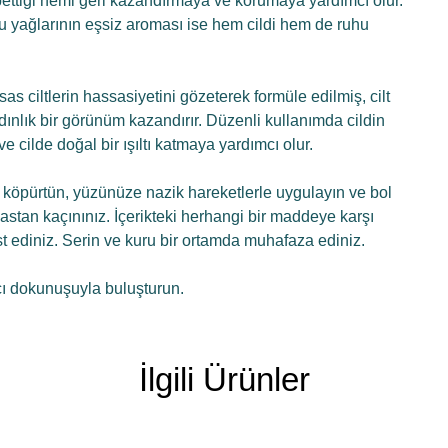
aybettiği nemi geri kazandırmaya ve korumaya yardımcı olur.
u yağlarının eşsiz aroması ise hem cildi hem de ruhu
 ciltlerin hassasiyetini gözeterek formüle edilmiş, cilt
ınlık bir görünüm kazandırır. Düzenli kullanımda cildin
ve cilde doğal bir ışıltı katmaya yardımcı olur.
a köpürtün, yüzünüze nazik hareketlerle uygulayın ve bol
mastan kaçınınız. İçerikteki herhangi bir maddeye karşı
 ediniz. Serin ve kuru bir ortamda muhafaza ediniz.
ıcı dokunuşuyla buluşturun.
İlgili Ürünler