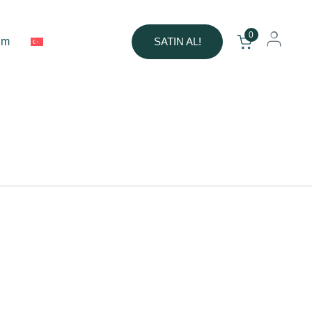
0
şim
SATIN AL!