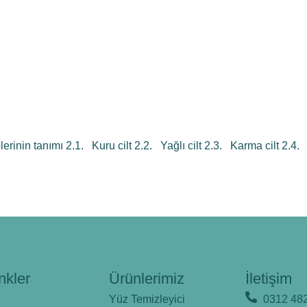
plerinin tanımı 2.1. Kuru cilt 2.2. Yağlı cilt 2.3. Karma cilt 2.
nkler
Ürünlerimiz
İletişim
Yüz Temizleyici
0312 482