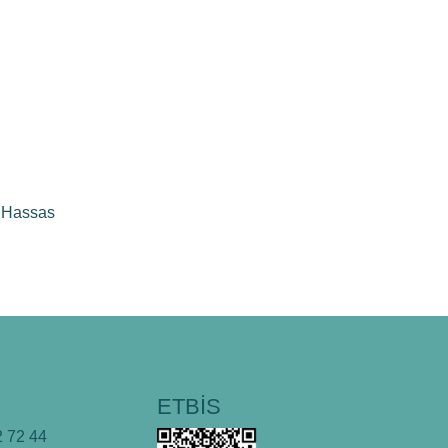
4. Hassas
ETBİS
 72 44